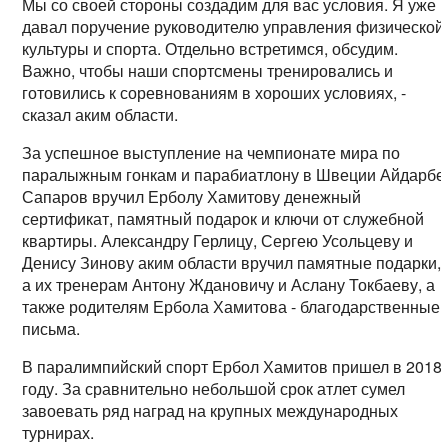
Мы со своей стороны создадим для вас условия. Я уже
давал поручение руководителю управления физической
культуры и спорта. Отдельно встретимся, обсудим.
Важно, чтобы наши спортсмены тренировались и
готовились к соревнованиям в хороших условиях, -
сказал аким области.
За успешное выступление на чемпионате мира по
паралыжным гонкам и парабиатлону в Швеции Айдарбе
Сапаров вручил Ерболу Хамитову денежный
сертификат, памятный подарок и ключи от служебной
квартиры. Александру Герлицу, Сергею Усольцеву и
Денису Зинову аким области вручил памятные подарки,
а их тренерам Антону Ждановичу и Аслану Токбаеву, а
также родителям Ербола Хамитова - благодарственные
письма.
В паралимпийский спорт Ербол Хамитов пришел в 2018
году. За сравнительно небольшой срок атлет сумел
завоевать ряд наград на крупных международных
турнирах.